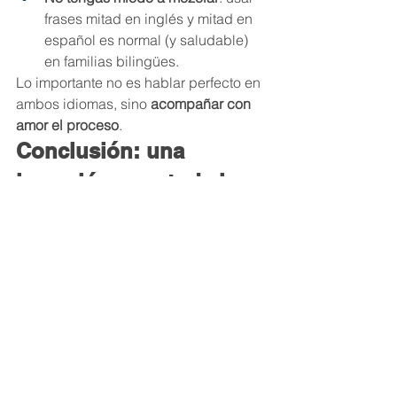
frases mitad en inglés y mitad en 
español es normal (y saludable) 
en familias bilingües.
Lo importante no es hablar perfecto en 
ambos idiomas, sino 
acompañar con 
amor el proceso
.
Conclusión: una 
inversión para toda la 
vida
El bilingüismo en la primera infancia 
no es solo una habilidad académica. 
Es una forma de pensar, de entender al 
otro y de adaptarse con confianza a un 
mundo que cambia rápido.
En 
B&J Wonderland
, aprender en dos 
idiomas no es un objetivo aislado, sino 
parte de una educación integral que 